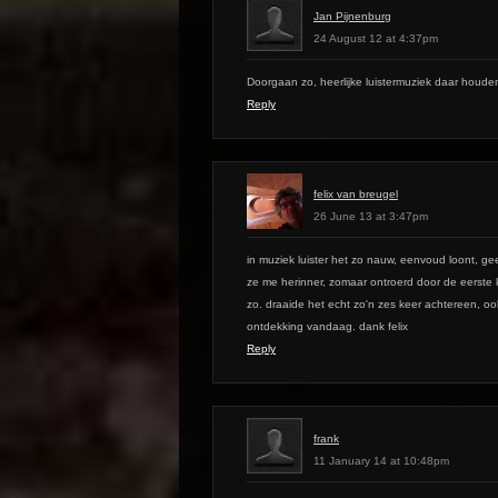
Jan Pijnenburg
24 August 12 at 4:37pm
Doorgaan zo, heerlijke luistermuziek daar houden
Reply
felix van breugel
26 June 13 at 3:47pm
in muziek luister het zo nauw, eenvoud loont, g
ze me herinner, zomaar ontroerd door de eerste k
zo. draaide het echt zo'n zes keer achtereen, ook 
ontdekking vandaag. dank felix
Reply
frank
11 January 14 at 10:48pm