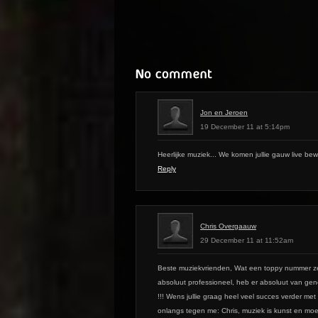
Jon en Jeroen
19 December 11 at 5:14pm
Heerlijke muziek... We komen jullie gauw live b
Reply
Chris Overgaauw
29 December 11 at 11:52am
Beste muziekvrienden, Wat een toppy nummer zeg
absoluut professioneel, heb er absoluut van g
!!! Wens jullie graag heel veel succes verder me
onlangs tegen me: Chris, muziek is kunst en moet