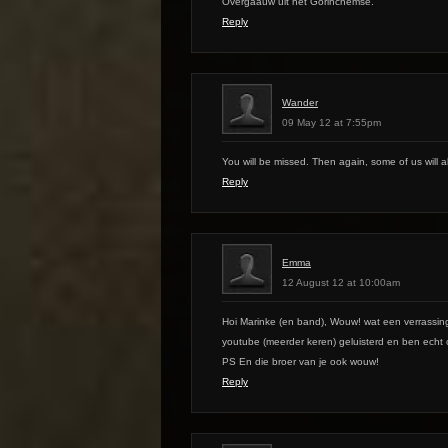
Overgaauw uit het Gorinchemse.
Reply
Wander
09 May 12 at 7:55pm
You will be missed. Then again, some of us will a
Reply
Emma
12 August 12 at 10:00am
Hoi Marinke (en band), Wouw! wat een verrassing 
youtube (meerder keren) geluisterd en ben echt o
PS En die broer van je ook wouw!
Reply