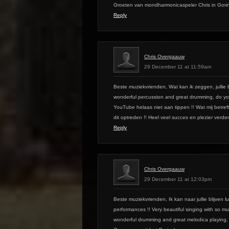
Groeten van mondharmonicaspeler Chris in Gori
Reply
Chris Overgaauw
29 December 11 at 11:59am
Beste muziekvrienden, Wat kan ik zeggen, jullie
wonderful percussion and great drumming, do yo
YouTube helaas niet aan tippen !! Wat mij betreft 
dit optreden !! Heel veel succes en plezier verder
Reply
Chris Overgaauw
29 December 11 at 12:03pm
Beste muziekvrienden, Ik kan naar jullie blijven 
performances !! Very beautiful singing with so mu
wonderful drumming and great melodica playing, m