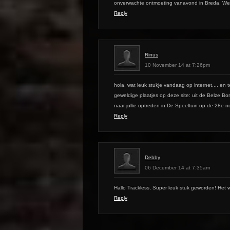
onverwachte ontmoeting vanavond in Breda. Wee
Reply
Rinus
10 November 14 at 7:26pm
hola, wat leuk stukje vandaag op internet.... en 
geweldige plaatjes op deze site: uit de Belze Bor
naar jullie optreden in De Speeltuin op de 28e 
Reply
Debby
06 December 14 at 7:35am
Hallo Trackless, Super leuk stuk geworden! Het
Reply