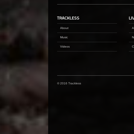
About
A
Music
N
Videos
C
© 2016 Trackless